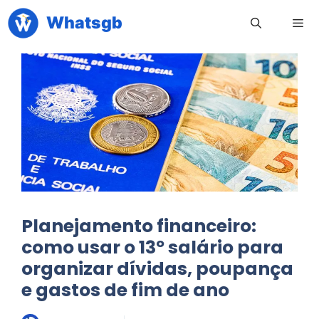
Pular
Whatsgb
para
o
conteúdo
Men
Planejamento financeiro:
como usar o 13º salário para
organizar dívidas, poupança
e gastos de fim de ano