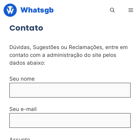
Pular
Whatsgb
para
o
Contato
conteúdo
Men
Dúvidas, Sugestões ou Reclamações, entre em
contato com a administração do site pelos
dados abaixo:
Seu nome
Seu e-mail
Assunto