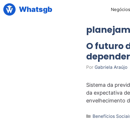
Pular
Whatsgb
Negócio
para
o
planejam
conteúdo
O futuro 
depender 
Por
Gabriela Araújo
Sistema da previ
da expectativa de
envelhecimento 
Categorias
Benefícios Sociai