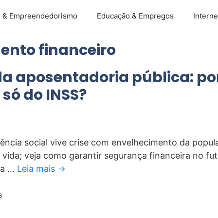
s & Empreendedorismo
Educação & Empregos
Interne
ento financeiro
da aposentadoria pública: po
só do INSS?
dência social vive crise com envelhecimento da popu
 vida; veja como garantir segurança financeira no fu
da …
Leia mais →
s