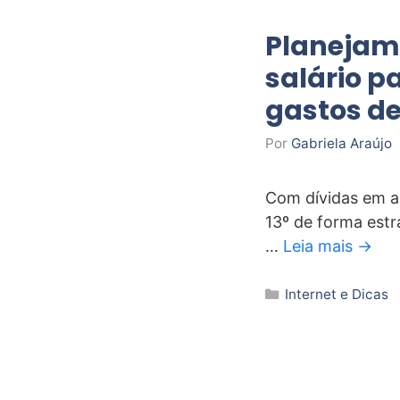
Planejame
salário p
gastos de
Por
Gabriela Araújo
Com dívidas em al
13º de forma estra
…
Leia mais →
Categorias
Internet e Dicas