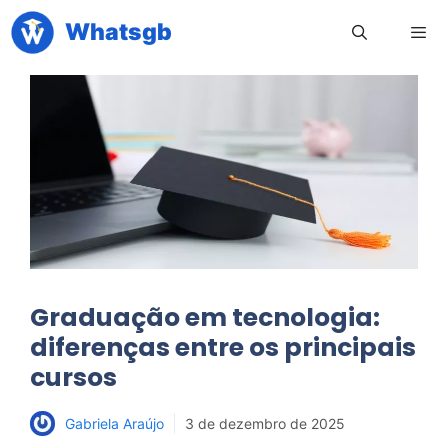
Pular
Whatsgb
para
o
conteúdo
Men
Graduação em tecnologia:
diferenças entre os principais
cursos
Gabriela Araújo
3 de dezembro de 2025