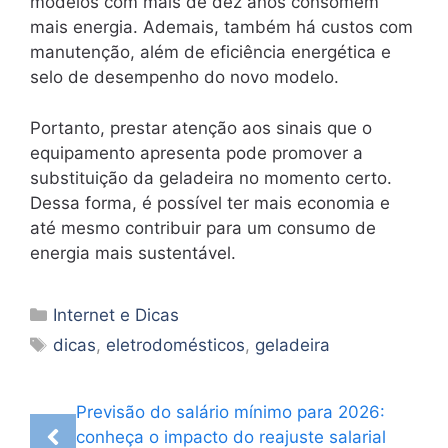
modelos com mais de dez anos consomem
mais energia. Ademais, também há custos com
manutenção, além de eficiência energética e
selo de desempenho do novo modelo.
Portanto, prestar atenção aos sinais que o
equipamento apresenta pode promover a
substituição da geladeira no momento certo.
Dessa forma, é possível ter mais economia e
até mesmo contribuir para um consumo de
energia mais sustentável.
Categorias
Internet e Dicas
Tags
dicas
,
eletrodomésticos
,
geladeira
Previsão do salário mínimo para 2026:
conheça o impacto do reajuste salarial