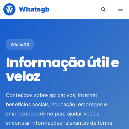
Pular
Whatsgb
para
o
conteúdo
Men
WhatsGB
Informação útil e
veloz
Conteúdos sobre aplicativos, internet,
benefícios sociais, educação, empregos e
empreendedorismo para ajudar você a
encontrar informações relevantes de forma