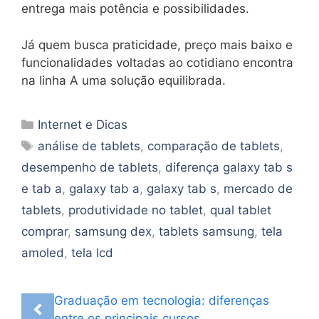
entrega mais potência e possibilidades.
Já quem busca praticidade, preço mais baixo e
funcionalidades voltadas ao cotidiano encontra
na linha A uma solução equilibrada.
Categorias
Internet e Dicas
Tags
análise de tablets
,
comparação de tablets
,
desempenho de tablets
,
diferença galaxy tab s
e tab a
,
galaxy tab a
,
galaxy tab s
,
mercado de
tablets
,
produtividade no tablet
,
qual tablet
comprar
,
samsung dex
,
tablets samsung
,
tela
amoled
,
tela lcd
Graduação em tecnologia: diferenças
entre os principais cursos