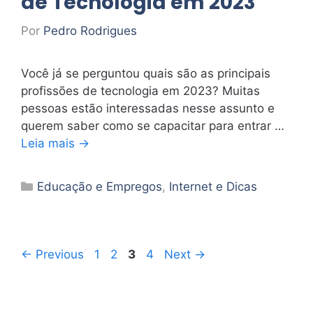
de Tecnologia em 2023
Por
Pedro Rodrigues
Você já se perguntou quais são as principais
profissões de tecnologia em 2023? Muitas
pessoas estão interessadas nesse assunto e
querem saber como se capacitar para entrar …
Leia mais →
Categorias
Educação e Empregos
,
Internet e Dicas
Page
Page
Page
Page
←
Previous
1
2
3
4
Next
→