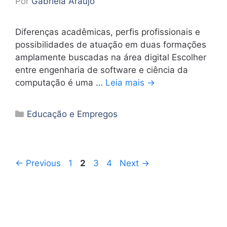
Por
Gabriela Araújo
Diferenças acadêmicas, perfis profissionais e
possibilidades de atuação em duas formações
amplamente buscadas na área digital Escolher
entre engenharia de software e ciência da
computação é uma …
Leia mais →
Categorias
Educação e Empregos
Page
Page
Page
Page
←
Previous
1
2
3
4
Next
→