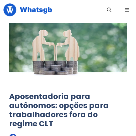
Pular
Whatsgb
para
o
conteúdo
Men
Aposentadoria para
autônomos: opções para
trabalhadores fora do
regime CLT