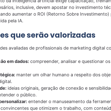
o da inteligência artificial exige capacitação, treina
ários, inclusive, devem apostar no investimento té
cando aumentar o ROI (Retorno Sobre Investimento) p
ida pela IA.
es que serão valorizadas
des avaliadas de profissionais de marketing digital c
ção em dados:
compreender, analisar e questionar o
tégica:
manter um olhar humano a respeito dos obje
igital.
de:
ideias originais, geração de conexão e sensibili
tender o público.
personalizar:
entender o manuseamento da ferrament
s convincentes que otimizem o trabalho, com conteúd