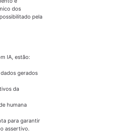
mento e
cnico dos
ossibilitado pela
om IA, estão:
s dados gerados
tivos da
dade humana
a para garantir
o assertivo.