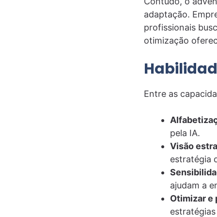
Contudo, o advent
adaptação. Empres
profissionais bus
otimização oferec
Habilidad
Entre as capacida
Alfabetiza
pela IA.
Visão estra
estratégia d
Sensibilida
ajudam a en
Otimizar e 
estratégia