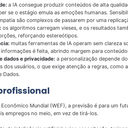
de:
a IA consegue produzir conteúdos de alta qualid
ber se o estágio emula as emoções humanas. Sensibil
empatia são complexos de passarem por uma replicaçã
:
os algoritmos carregam vieses, e os resultados t
storções, reforçando estereótipos.
cia:
muitas ferramentas de IA operam sem clareza s
 informações é feita, abrindo margem para conteúdos
e dados e privacidade:
a personalização depende do
 dos usuários, o que exige atenção a regras, como a
e Dados.
rofissional
Econômico Mundial (WEF), a previsão é para um futu
ais empregos no meio, em vez de tirá-los.