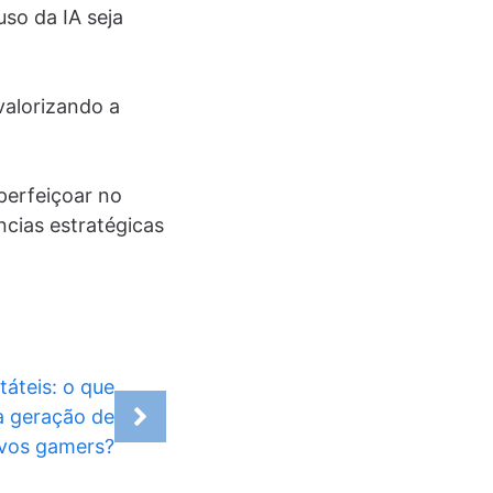
uso da IA seja
valorizando a
aperfeiçoar no
ncias estratégicas
táteis: o que
a geração de
ivos gamers?