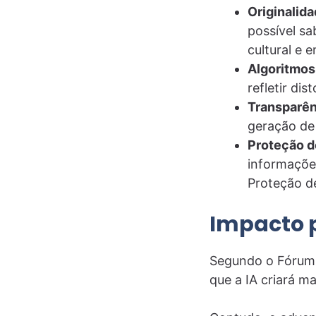
Originalida
possível sa
cultural e 
Algoritmos
refletir di
Transparên
geração de
Proteção d
informações
Proteção d
Impacto p
Segundo o Fórum 
que a IA criará m