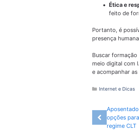
Ética e res
feito de fo
Portanto, é possí
presença humana 
Buscar formação
meio digital com 
e acompanhar as 
Categorias
Internet e Dicas
Aposentador
opções para
regime CLT