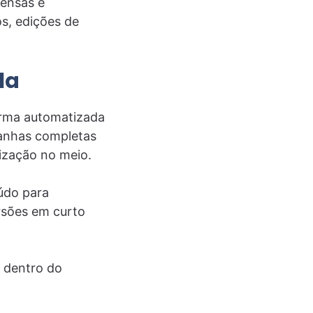
tensas e
s, edições de
la
orma automatizada
mpanhas completas
ização no meio.
údo para
ersões em curto
 dentro do