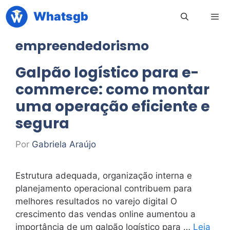
Pular
Whatsgb
para
o
empreendedorismo
conteúdo
Men
Galpão logístico para e-
commerce: como montar
uma operação eficiente e
segura
Por
Gabriela Araújo
Estrutura adequada, organização interna e
planejamento operacional contribuem para
melhores resultados no varejo digital O
crescimento das vendas online aumentou a
importância de um galpão logístico para …
Leia