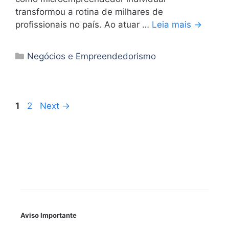
transformou a rotina de milhares de
profissionais no país. Ao atuar …
Leia mais →
Categorias
Negócios e Empreendedorismo
Page
Page
1
2
Next
→
Aviso Importante