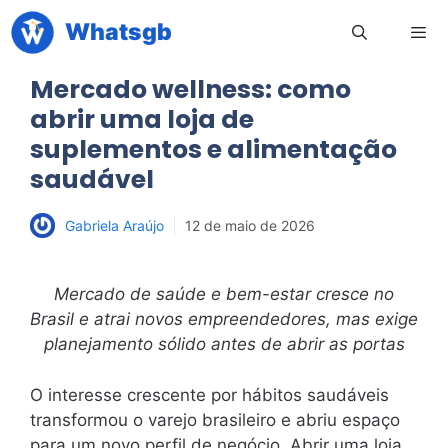
Pular
Whatsgb
para
o
Mercado wellness: como
conteúdo
Men
abrir uma loja de
suplementos e alimentação
saudável
Gabriela Araújo
12 de maio de 2026
Mercado de saúde e bem-estar cresce no
Brasil e atrai novos empreendedores, mas exige
planejamento sólido antes de abrir as portas
O interesse crescente por hábitos saudáveis
transformou o varejo brasileiro e abriu espaço
para um novo perfil de negócio. Abrir uma loja