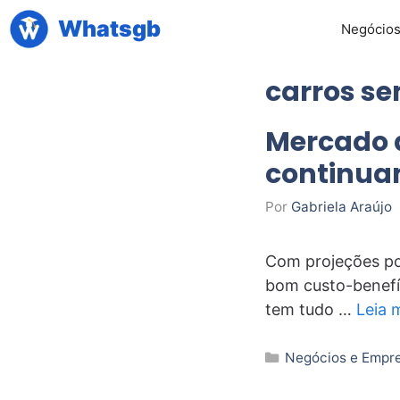
Pular
Whatsgb
Negócio
para
o
carros s
conteúdo
Mercado 
continua
Por
Gabriela Araújo
Com projeções po
bom custo-benefí
tem tudo …
Leia 
Categorias
Negócios e Empr