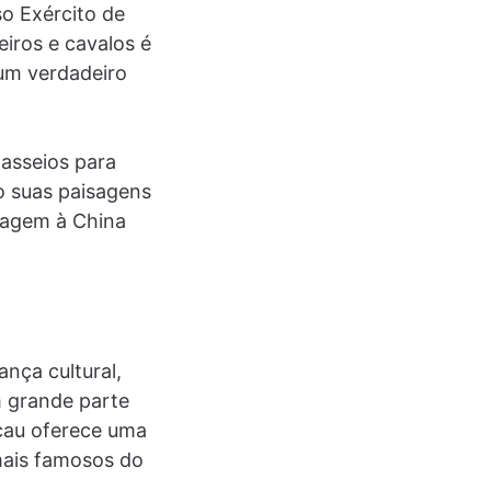
so Exército de
eiros e cavalos é
um verdadeiro
passeios para
do suas paisagens
iagem à China
ança cultural,
m grande parte
acau oferece uma
 mais famosos do