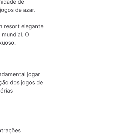
nidade de
jogos de azar.
 resort elegante
e mundial. O
xuoso.
ndamental jogar
oção dos jogos de
órias
atrações