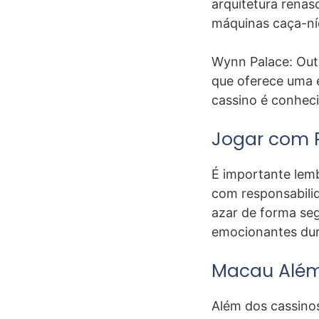
arquitetura renas
máquinas caça-níq
Wynn Palace: Out
que oferece uma e
cassino é conheci
Jogar com 
É importante lem
com responsabilid
azar de forma seg
emocionantes dur
Macau Além
Além dos cassino