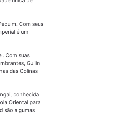
dade única de
 Pequim. Com seus
mperial é um
el. Com suas
umbrantes, Guilin
rnas das Colinas
ngai, conhecida
ola Oriental para
nd são algumas