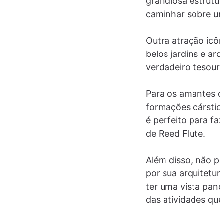
grandiosa estrut
caminhar sobre um
Outra atração ic
belos jardins e ar
verdadeiro tesouro
Para os amantes d
formações cárstic
é perfeito para fa
de Reed Flute.
Além disso, não 
por sua arquitetu
ter uma vista pa
das atividades qu