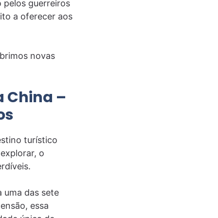
 pelos guerreiros
ito a oferecer aos
obrimos novas
a China –
os
tino turístico
explorar, o
rdíveis.
a uma das sete
tensão, essa