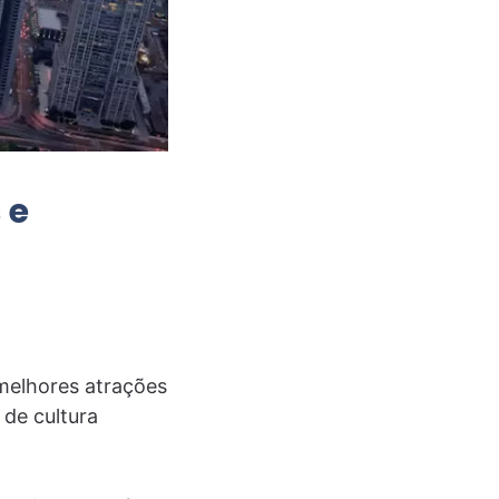
 e
 melhores atrações
 de cultura