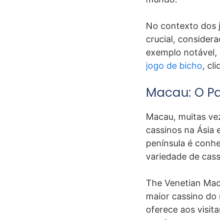
No contexto dos j
crucial, consider
exemplo notável,
jogo de bicho
, cl
Macau: O Pa
Macau, muitas vez
cassinos na Ásia 
península é conhe
variedade de cass
The Venetian Maca
maior cassino do 
oferece aos visit