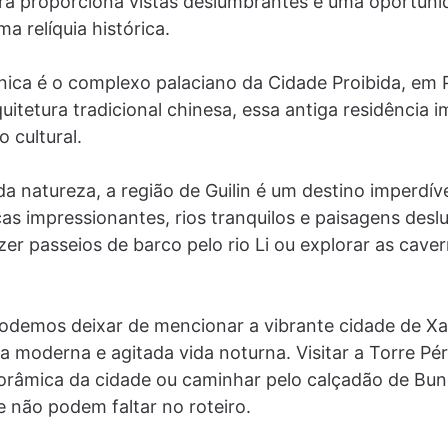
ura proporciona vistas deslumbrantes e uma oportuni
a relíquia histórica.
ônica é o complexo palaciano da Cidade Proibida, em
quitetura tradicional chinesa, essa antiga residência i
 cultural.
a natureza, a região de Guilin é um destino imperdív
as impressionantes, rios tranquilos e paisagens desl
zer passeios de barco pelo rio Li ou explorar as cave
podemos deixar de mencionar a vibrante cidade de Xa
ra moderna e agitada vida noturna. Visitar a Torre Pér
norâmica da cidade ou caminhar pelo calçadão de Bu
e não podem faltar no roteiro.