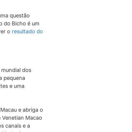
 uma questão
go do Bicho é um
ver o
resultado do
l mundial dos
ta pequena
ntes e uma
 Macau e abriga o
he Venetian Macao
s canais e a