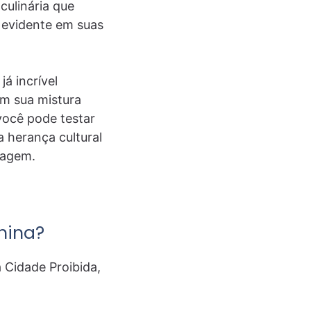
 culinária que
é evidente em suas
á incrível
om sua mistura
você pode testar
a herança cultural
iagem.
hina?
 Cidade Proibida,