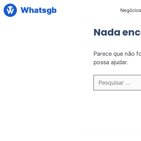
Pular
Whatsgb
Negócio
para
o
Nada enc
conteúdo
Parece que não fo
possa ajudar.
Pesquisar
por: