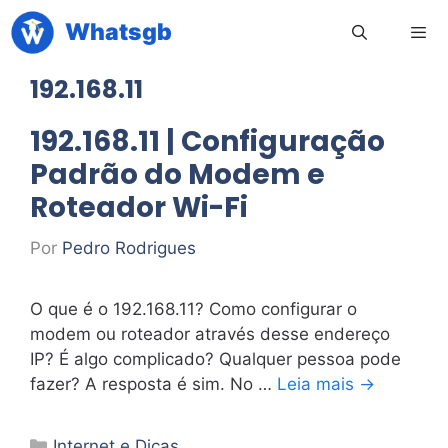
Pular
Whatsgb
para
o
192.168.11
conteúdo
Men
192.168.11 | Configuração
Padrão do Modem e
Roteador Wi-Fi
Por
Pedro Rodrigues
O que é o 192.168.11? Como configurar o
modem ou roteador através desse endereço
IP? É algo complicado? Qualquer pessoa pode
fazer? A resposta é sim. No …
Leia mais →
Categorias
Internet e Dicas