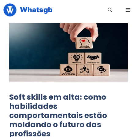
Pular
Whatsgb
para
o
conteúdo
Men
Soft skills em alta: como
habilidades
comportamentais estão
moldando o futuro das
profissões