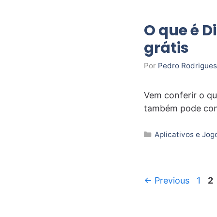
O que é D
grátis
Por
Pedro Rodrigues
Vem conferir o qu
também pode comp
Categorias
Aplicativos e Jog
Page
P
←
Previous
1
2