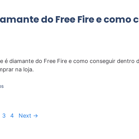
iamante do Free Fire e como 
e é diamante do Free Fire e como conseguir dentro 
rar na loja.
os
age
Page
Page
3
4
Next
→