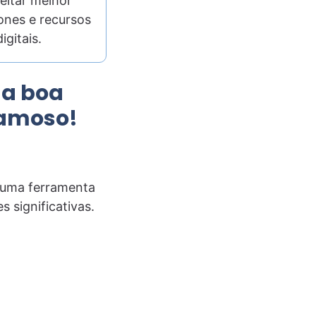
eitar melhor
nes e recursos
digitais.
ma boa
 famoso!
 uma ferramenta
significativas.