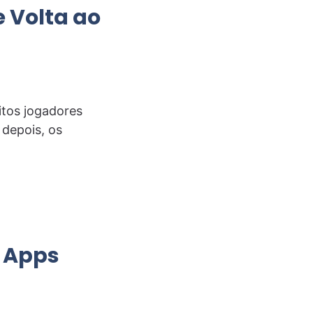
e Volta ao
itos jogadores
 depois, os
s Apps