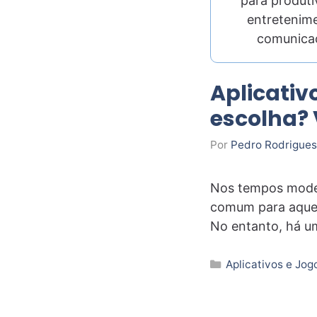
para produti
entretenim
comunica
Aplicati
escolha? 
Por
Pedro Rodrigues
Nos tempos moder
comum para aquel
No entanto, há u
Categorias
Aplicativos e Jog