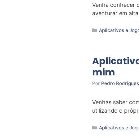
Venha conhecer os
aventurar em alta
Categorias
Aplicativos e Jog
Aplicativ
mim
Por
Pedro Rodrigues
Venhas saber com
utilizando o próp
Categorias
Aplicativos e Jog