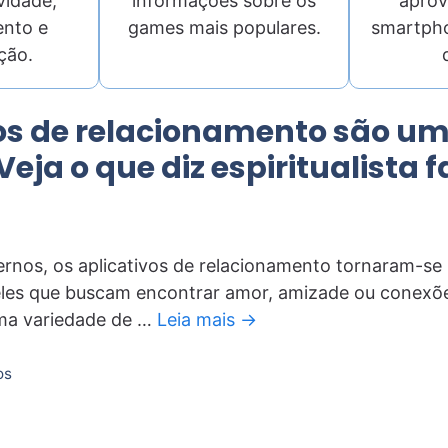
vidade,
informações sobre os
aprov
ento e
games mais populares.
smartpho
ção.
vos de relacionamento são u
Veja o que diz espiritualista
nos, os aplicativos de relacionamento tornaram-se
es que buscam encontrar amor, amizade ou conexões 
ma variedade de …
Leia mais →
os