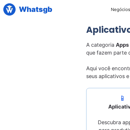
Pular
Whatsgb
Negócio
para
o
Aplicativ
conteúdo
A categoria
Apps
que fazem parte d
Aqui você encontr
seus aplicativos 
📱
Aplicati
Descubra app